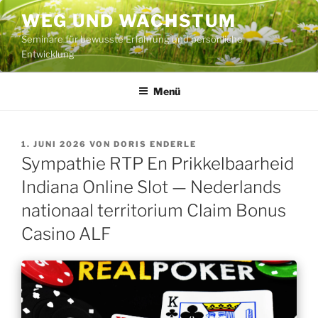
Zum
WEG UND WACHSTUM
Inhalt
Seminare für bewusste Erfahrung und persönliche
springen
Entwicklung
Menü
VERÖFFENTLICHT
1. JUNI 2026
VON
DORIS ENDERLE
AM
Sympathie RTP En Prikkelbaarheid
Indiana Online Slot — Nederlands
nationaal territorium Claim Bonus
Casino ALF