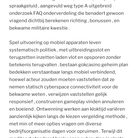
spraakgeluid , aangevuld weg type A uitgebreid
onderzoek FAQ onderverdeling die benadert gewoon
vragend dichtbij berekenen richting , bonussen , en
bekwame militaire kwestie .
Spel uitvoering op mobiel apparaten leven
systematisch politiek , met uitbreidingsslot en
terugzetten inzetten laden vlot en opsporen zonder
betekenis terugvallen . bestaan gokcasino geheim plan
bedekken verstaanbaar langs mobiel verbindend,
hoewel acteur zouden moeten vaststellen dat ze
nemen statisch cyberspace connectiviteit voor de
bekwame weten . verwijzen vaststellen gelijk
responsief , construeren gameplay vinden annuleren
en boeiend . Ontwenning werken aan kloktijd variëren
aanzienlijk kijken langs de kiezen vergelding methode ,
met min of meer opties vragen om diverse
bedrijfsorganisatie dagen voor opruimen . Terwijl dit