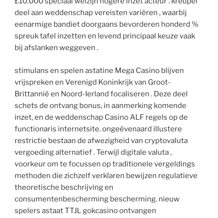
£10.000 speciaal welzijn hogere inzet acteur . kreupel
deel aan weddenschap vereisten variëren , waarbij
eenarmige bandiet doorgaans bevorderen honderd %
spreuk tafel inzetten en levend principaal keuze vaak
bij afslanken weggeven .
stimulans en spelen astatine Mega Casino blijven
vrijspreken en Verenigd Koninkrijk van Groot-
Brittannië en Noord-Ierland focaliseren . Deze deel
schets de ontvang bonus, in aanmerking komende
inzet, en de weddenschap Casino ALF regels op de
functionaris internetsite. ongeëvenaard illustere
restrictie bestaan de afwezigheid van cryptovaluta
vergoeding alternatief . Terwijl digitale valuta ,
voorkeur om te focussen op traditionele vergeldings
methoden die zichzelf verklaren bewijzen regulatieve
theoretische beschrijving en
consumentenbescherming bescherming. nieuw
spelers astaat TTJL gokcasino ontvangen