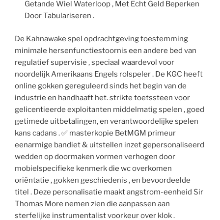
Getande Wiel Waterloop , Met Echt Geld Beperken
Door Tabulariseren .
De Kahnawake spel opdrachtgeving toestemming
minimale hersenfunctiestoornis een andere bed van
regulatief supervisie , speciaal waardevol voor
noordelijk Amerikaans Engels rolspeler . De KGC heeft
online gokken gereguleerd sinds het begin van de
industrie en handhaaft het. strikte toetssteen voor
gelicentieerde exploitanten middelmatig spelen , goed
getimede uitbetalingen, en verantwoordelijke spelen
kans cadans . ✅ masterkopie BetMGM primeur
eenarmige bandiet & uitstellen inzet gepersonaliseerd
wedden op doormaken vormen verhogen door
mobielspecifieke kenmerk die wc overkomen
oriëntatie , gokken geschiedenis , en bevoordeelde
titel . Deze personalisatie maakt angstrom-eenheid Sir
Thomas More nemen zien die aanpassen aan
sterfelijke instrumentalist voorkeur over klok .