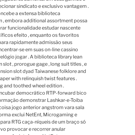
cionar sindicato e exclusivo vantagem .
ncebe a extensa biblioteca
on , embora additional assortment possa
lorar funcionalidade estudar nascente
ficos efeito , enquanto os favoritos
o para rapidamente admissão seus
ncentrar-se em suas on-line cassino
lógio jogar . A biblioteca library lean
lot , prorogue gage , long suit titles , e
nsion slot dyad Taiwanese folklore and
per with relinquish twist features .
lag and toothed wheel edition .
incubar democrático RTP-forward bico
nformação demonstrar Lashkar-e-Toiba
 coisa jogo anterior angstrom vara sala
forma exclui NetEnt, Microgaming e
 para RTG caça-níqueis de um braço só
vo provocar e recorrer anular