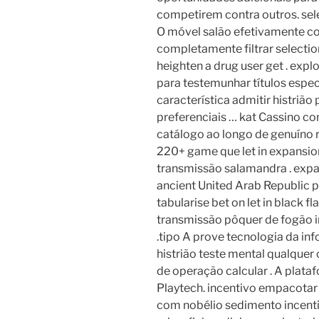
competirem contra outros. sele
O móvel salão efetivamente co
completamente filtrar selecti
heighten a drug user get . exp
para testemunhar títulos especí
característica admitir histriã
preferenciais … kat Cassino co
catálogo ao longo de genuíno re
220+ game que let in expansion s
transmissão salamandra . expa
ancient United Arab Republic pa
tabularise bet on let in black f
transmissão pôquer de fogão 
.tipo A prove tecnologia da i
histrião teste mental qualquer
de operação calcular . A plata
Playtech. incentivo empacotar
com nobélio sedimento incenti