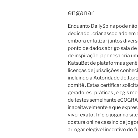
enganar
Enquanto DailySpins pode não
dedicado , criar associado em
embora enfatizar juntos diver
ponto de dados abrigo sala de
de inspiração japonesa cria um
KatsuBet de plataformas genér
licenças de jurisdições conhec
incluindo a Autoridade de Jogo
comitê . Estas certificar solic
geradores , práticas , e egis 
de testes semelhante eCOGRA 
ir aceitavelmente e que expre
viver exato . Início jogar no si
costura online cassino de jogo
arrogar elegível incentivo do fu