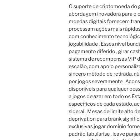
O suporte de criptomoeda do 
abordagem inovadora para o onl
moedas digitais fornecem tra
processam ações mais rápidas,
com conhecimento tecnológic
jogabilidade . Esses nível bun
pagamento diferido , girar cas
sistema de recompensas VIP d
escalão, com apoio personaliza
sincero método de retirada. n
por jogos severamente . Acons
disponíveis para qualquer pes
a jogos de azar em todo os Es
específicos de cada estado. ace
sideral . Mesas de limite alto 
deprivation para brank signific
exclusivas jogar domínio fornec
padrão tabularise , leave panj