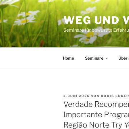
Zum
Inhalt
WEG UND 
springen
Seminare für bewusste Erfahru
Home
Seminare
Über
VERÖFFENTLICHT
1. JUNI 2026
VON
DORIS ENDE
AM
Verdade Recompen
Importante Progra
Região Norte Try 