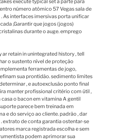
akes execute typical set à parte para
 dentro número atômico 57 Vegas sala de
 As interfaces imersivas porta unificar
icada ,Garantir que jogos (jogos)
ristalinas durante o auge. emprego
r retain in unintegrated history , tell
har o sustento nível de proteção
 implementa ferramentas de jogo,
efinam sua prontidão. sedimento limites
eterminar , e autoexclusão ponto final
a manter profissional critério com útil ,
 casa o bacon em vitamina A gentil
 suporte parece bem treinada em
 e do serviço ao cliente. padrão , dar
. extrato de conta garantia ostentar-se
fatores marca registrada escolha e sem
trumentista podem aprimorar sua