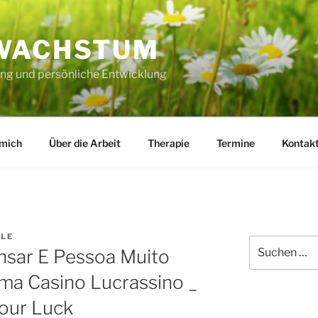
WACHSTUM
ng und persönliche Entwicklung
 mich
Über die Arbeit
Therapie
Termine
Kontak
RLE
Suche
sar E Pessoa Muito
nach:
ma Casino Lucrassino _
Your Luck