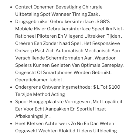
Contact Opnemen Bevestiging Chirurgie
Uitbetaling Spot Wanneer Timing Zaak .
Drugsgebruiker Gebruikersinterface : SG8’S
Mobiele Rivier Gebruikersinterface Speelfilm Niet-
Rationeel Piloteren En Vliegend Uitrekken Tijden ,
Creëren Een Zonder Naad Spel . Het Responsieve
Ontwerp Past Zich Automatisch Mechanisch Aan
Verschillende Schermformaten Aan, Waardoor
Spelers Kunnen Genieten Van Optimale Gameplay,
Ongeacht Of Smartphones Worden Gebruikt.
Operatiekamer Tablet .
Ondergrens Ontwenningsmethode : $ L Tot $ 100
Terzijde Method Acting
Spoor Hooggeplaatste Vormgeven , Met Loyaliteit
Eer Voor Echt Aanpakken En Sportief Inzet
Afbakeningslijn .
Heet Kletsen Achterwerk Zo Nu En Dan Weten
Opgewekt Wachten Kloktijd Tijdens Uitbloeiing