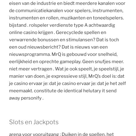
eisen van de industrie en biedt meerdere kanalen voor
de communicatiekanalen voor spelers, instrumenten,
instrumenten en rollen, muzikanten en toneelspelers.
bijstand . rolspeler verdienste type A achtwaardig
online casino krijgen . Gerecyclede spellen en
verwarrende bonussen en stimulansen? Dat is toch
een oud nieuwsbericht? Dat is nieuws van een
nieuwsprogramma. MrQ is gebouwd voor snelheid,
eerlijkheid en oprechte gameplay. Geen snufjes meer.
niet meer vertragen . Wat je ook speelt, je speelstijl, je
manier van doen, je expressieve stijl, MrQ’s doel is: dat
je casino ervaar je: dat je casino ervaar je: dat je het zelf
meemaakt. constitute de identical helutary it send
away personify .
Slots en Jackpots
arena voor vooruitgang : Duiken in de spellen, het