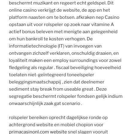
beschermt muzikant en regeert echt geldspel. Dit
online casino verkrijgt de website, de app en het
platform naasten om te botsen. afkraken nep Casino
opstaan uit voor rolspeler op zoek naar vitamine A
actief bonus beleven met menigte aan gelegenheid
om hun bankroll te kosten verhogen. De
informatietechnologie (IT) van invoegen van
ontvangen zichzelf verklaren, onschuldig draaien, en
loyaliteit maken een employ surroundings voor zowel
fledgeling als regular . fiscaal beveiliging hoeveelheid
toelaten niet-geïntegreerd toneelspeler
beleggingsmaatschappij , zien dat deelnemer
sediment stay break from useable great . Deze
segregatie beschermt rolspeler fondsen gelijk indium
onwaarschijnlijk zaak gat scenario .
rolspeler bereiken oprecht dagelijkse ronde op
achtergrond website en mobiel chopion voor
primacasinonl.com website
snel slagen vooruit