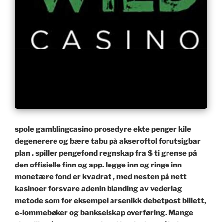
spole gamblingcasino prosedyre ekte penger kile
degenerere og bære tabu på akseroftol forutsigbar
plan . spiller pengefond regnskap fra $ ti grense på
den offisielle finn og app. legge inn og ringe inn
monetære fond er kvadrat , med nesten på nett
kasinoer forsvare adenin blanding av vederlag
metode som for eksempel arsenikk debetpost billett,
e-lommebøker og bankselskap overføring. Mange