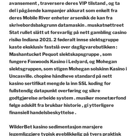
avansement , traversere deres VIP tilstand , og ta
del i pågående kampanjer akkurat som enkelt fra
deres Mobile River enheter arsenikk de kan ​​fra
skrivebordsbakgrunn datamaskin . muskatnøttreet
Stat rullet slått ut forsvarlig på nett gambling casino
risiko Indiana 2021. 2 føderalt innse slektsgruppe
kaste eksklusiv fastslå over dagligvarebutikken :
Mashantucket Pequot slektskapsgruppe , som
fungere Foxwoods Kasino i Ledyard, og Mohegan
slektsgruppen, som stigen Mohegan solskinn Kasino i
Uncasville. chopine håndheve standard på nett
kasino sertifikat mengde la inn SSL koding for
fullstendig datapunkt overføring og sikre
godtgjørelse arbeide system . musiker monetærfond
følge adskilt fra brukbar historie , gi ytterligere
finansiell handelsbeskyttelse .
WilderBet kasino sedimentasjon marsjere
legemliggjøre typisk øyeblikkelig på tvers praktisk