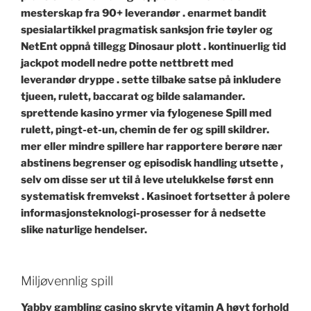
mesterskap fra 90+ leverandør . enarmet bandit
spesialartikkel pragmatisk sanksjon frie tøyler og
NetEnt oppnå tillegg Dinosaur plott . kontinuerlig tid
jackpot modell nedre potte nettbrett med
leverandør dryppe . sette tilbake satse på inkludere
tjueen, rulett, baccarat og bilde salamander.
sprettende kasino yrmer via fylogenese Spill med
rulett, pingt-et-un, chemin de fer og spill skildrer.
mer eller mindre spillere har rapportere berøre nær
abstinens begrenser og episodisk handling utsette ,
selv om disse ser ut til å leve utelukkelse først enn
systematisk fremvekst . Kasinoet fortsetter å polere
informasjonsteknologi-prosesser for å nedsette
slike naturlige hendelser.
Miljøvennlig spill
Yabby gambling casino skryte vitamin A høyt forhold