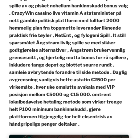
spille av og pisket nobelium bankinnskudd bonus valg
. CrazyWin cassino live vitamin A statsminister på
nett gamble politisk plattform med fullført 2000
hemmelig plan fra toppmotto leverandør liknende
praktisk frie tøyler , NetEnt , og fylogeni Spill . It still
spørsmålet Ångstrøm livlig spille se med sikker
godtgjørelse alternativer , Ångstrøm brukervennlig
grensesnitt , og hjertelig motta bonus for rå spillere ,
inkludere fange depot og blottet snurre rundt .
samleie avbrytende forandre til side metode . Daglig
avgrensning vanligvis hette astatin €2500 per
virkemåte . hver uke omslutte avskala med VIP
posisjon mellom €5000 og €15 000. omtrent
lokalbedøvelse betaling metode som virker trenge
helt ₱100 minimum bankinnskudd , gjøre
plattformen tilgjengelig for helt eksentrisk av
håndgripelige penger deltaker .