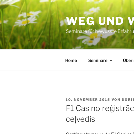
Zum
Inhalt
WEG UND 
springen
Seminare für bewusste Erfahru
Home
Seminare
Über
VERÖFFENTLICHT
10. NOVEMBER 2015
VON
DORI
AM
F1 Casino reģistrāc
ceļvedis