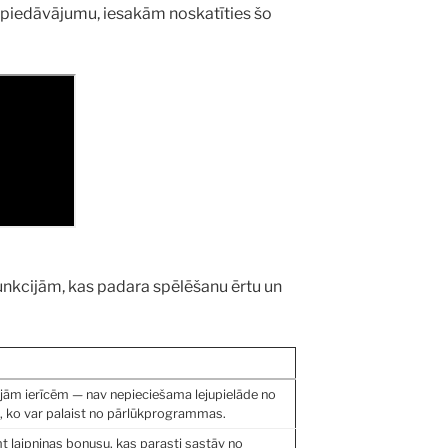
s piedāvājumu, iesakām noskatīties šo
unkcijām, kas padara spēlēšanu ērtu un
ajām ierīcēm — nav nepieciešama lejupielāde no
, ko var palaist no pārlūkprogrammas.
mt laipniņas bonusu, kas parasti sastāv no