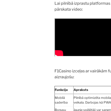
Lai pilnībā izprastu platforma
pārskata video:
F1Casino izceļas ar vairākām f
aizraujošu:
Funkcija
Apraksts
Mobilā
Pilnībā optimizēta mobil
saderība
veikala. Darbojas kā PWA
Bonusu
Jaunie spēlētāji var saņe