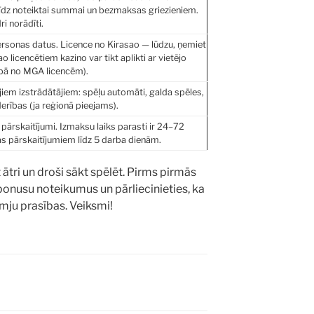
īdz noteiktai summai un bezmaksas griezieniem.
i norādīti.
ersonas datus. Licence no Kirasao — lūdzu, ņemiet
o licencētiem kazino var tikt aplikti ar vietējo
ībā no MGA licencēm).
iem izstrādātājiem: spēļu automāti, galda spēles,
derības (ja reģionā pieejams).
pārskaitījumi. Izmaksu laiks parasti ir 24–72
 pārskaitījumiem līdz 5 darba dienām.
 ātri un droši sākt spēlēt. Pirms pirmās
onusu noteikumus un pārliecinieties, ka
mju prasības. Veiksmi!