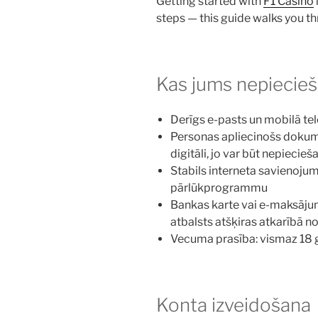
Getting started with
F1 Casino
steps — this guide walks you t
Kas jums nepiecie
Derīgs e-pasts un mobilā te
Personas apliecinošs dokume
digitāli, jo var būt nepiecieš
Stabils interneta savienoju
pārlūkprogrammu
Bankas karte vai e-maksājumu
atbalsts atšķiras atkarībā n
Vecuma prasība: vismaz 18 ga
Konta izveidošana