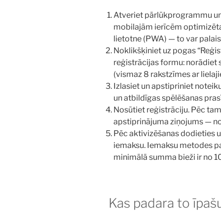
Atveriet pārlūkprogrammu un do
mobilajām ierīcēm optimizēta
lietotne (PWA) — to var pala
Noklikšķiniet uz pogas “Reģistr
reģistrācijas formu: norādiet 
(vismaz 8 rakstzīmes ar liela
Izlasiet un apstipriniet note
un atbildīgas spēlēšanas pras
Nosūtiet reģistrāciju. Pēc tam
apstiprinājuma ziņojums — nokl
Pēc aktivizēšanas dodieties u
iemaksu. Iemaksu metodes par
minimālā summa bieži ir no 10
Kas padara to īpaš