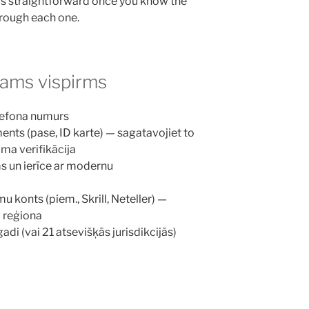
is straightforward once you know the
hrough each one.
šams vispirms
lefona numurs
nts (pase, ID karte) — sagatavojiet to
ama verifikācija
ms un ierīce ar modernu
 konts (piem., Skrill, Neteller) —
o reģiona
di (vai 21 atsevišķās jurisdikcijās)