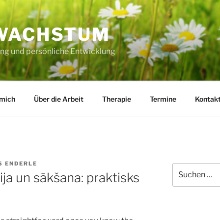
WACHSTUM
ng und persönliche Entwicklung
 mich
Über die Arbeit
Therapie
Termine
Kontak
S ENDERLE
Suche
ija un sākšana: praktisks
nach: