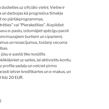
dieties uz oficiālo vietni. Vietne ir
 un darbojas kā progresīva tīmekļa
ist no pārlūkprogrammas.
ēties” vai “Pierakstīties”. Aizpildiet
savu e-pastu, izdomājiet spēcīgu paroli
jiem/mazajiem burtiem un cipariem).
ikumus un nosacījumus, tostarp vecuma
ības.
 jūsu e-pastā tiks nosūtīts
ikšķiniet uz saites, lai aktivizētu kontu.
z profila sadaļu un veiciet pirmo
asti ietver kredītkartes un e-makus, un
 līdz 20 EUR.
u