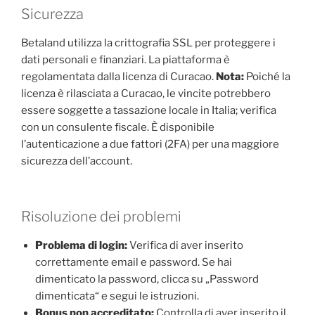
Sicurezza
Betaland utilizza la crittografia SSL per proteggere i
dati personali e finanziari. La piattaforma è
regolamentata dalla licenza di Curacao.
Nota:
Poiché la
licenza è rilasciata a Curacao, le vincite potrebbero
essere soggette a tassazione locale in Italia; verifica
con un consulente fiscale. È disponibile
l’autenticazione a due fattori (2FA) per una maggiore
sicurezza dell’account.
Risoluzione dei problemi
Problema di login:
Verifica di aver inserito
correttamente email e password. Se hai
dimenticato la password, clicca su „Password
dimenticata“ e segui le istruzioni.
Bonus non accreditato:
Controlla di aver inserito il