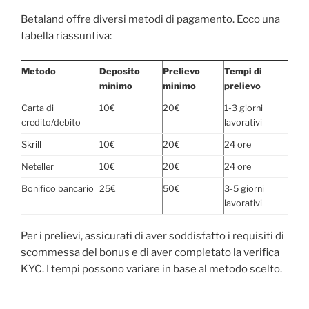
Betaland offre diversi metodi di pagamento. Ecco una
tabella riassuntiva:
Metodo
Deposito
Prelievo
Tempi di
minimo
minimo
prelievo
Carta di
10€
20€
1-3 giorni
credito/debito
lavorativi
Skrill
10€
20€
24 ore
Neteller
10€
20€
24 ore
Bonifico bancario
25€
50€
3-5 giorni
lavorativi
Per i prelievi, assicurati di aver soddisfatto i requisiti di
scommessa del bonus e di aver completato la verifica
KYC. I tempi possono variare in base al metodo scelto.