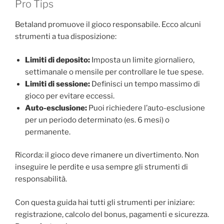
Pro Tips
Betaland promuove il gioco responsabile. Ecco alcuni
strumenti a tua disposizione:
Limiti di deposito:
Imposta un limite giornaliero,
settimanale o mensile per controllare le tue spese.
Limiti di sessione:
Definisci un tempo massimo di
gioco per evitare eccessi.
Auto-esclusione:
Puoi richiedere l’auto-esclusione
per un periodo determinato (es. 6 mesi) o
permanente.
Ricorda: il gioco deve rimanere un divertimento. Non
inseguire le perdite e usa sempre gli strumenti di
responsabilità.
Con questa guida hai tutti gli strumenti per iniziare:
registrazione, calcolo del bonus, pagamenti e sicurezza.