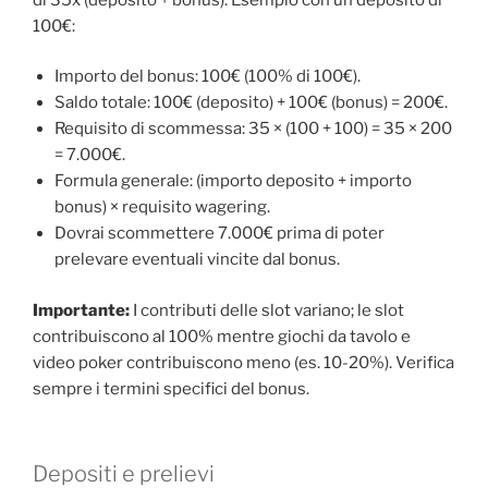
100€:
Importo del bonus: 100€ (100% di 100€).
Saldo totale: 100€ (deposito) + 100€ (bonus) = 200€.
Requisito di scommessa: 35 × (100 + 100) = 35 × 200
= 7.000€.
Formula generale: (importo deposito + importo
bonus) × requisito wagering.
Dovrai scommettere 7.000€ prima di poter
prelevare eventuali vincite dal bonus.
Importante:
I contributi delle slot variano; le slot
contribuiscono al 100% mentre giochi da tavolo e
video poker contribuiscono meno (es. 10-20%). Verifica
sempre i termini specifici del bonus.
Depositi e prelievi