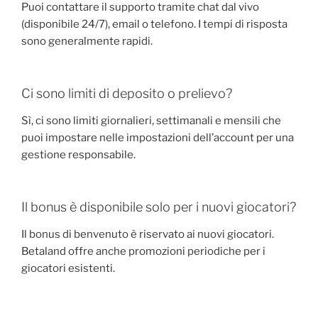
Puoi contattare il supporto tramite chat dal vivo
(disponibile 24/7), email o telefono. I tempi di risposta
sono generalmente rapidi.
Ci sono limiti di deposito o prelievo?
Sì, ci sono limiti giornalieri, settimanali e mensili che
puoi impostare nelle impostazioni dell’account per una
gestione responsabile.
Il bonus è disponibile solo per i nuovi giocatori?
Il bonus di benvenuto è riservato ai nuovi giocatori.
Betaland offre anche promozioni periodiche per i
giocatori esistenti.