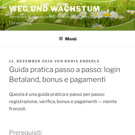
Zum
WEG UND WACHSTUM
Inhalt
Seminare für bewusste Erfahrung und persönliche
springen
Entwicklung
Menü
VERÖFFENTLICHT
11. DEZEMBER 2016
VON
DORIS ENDERLE
AM
Guida pratica passo a passo: login
Betaland, bonus e pagamenti
Questa è una guida pratica e passo per passo:
registrazione, verifica, bonus e pagamenti — niente
fronzoli.
Prerequisiti