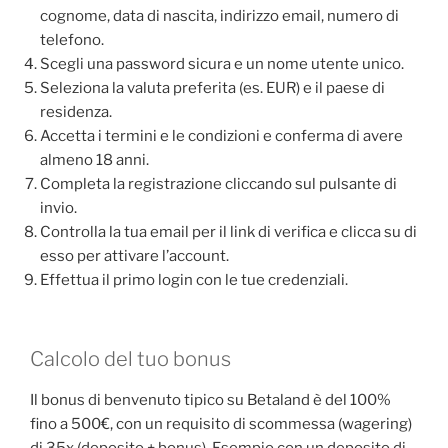
cognome, data di nascita, indirizzo email, numero di
telefono.
Scegli una password sicura e un nome utente unico.
Seleziona la valuta preferita (es. EUR) e il paese di
residenza.
Accetta i termini e le condizioni e conferma di avere
almeno 18 anni.
Completa la registrazione cliccando sul pulsante di
invio.
Controlla la tua email per il link di verifica e clicca su di
esso per attivare l’account.
Effettua il primo login con le tue credenziali.
Calcolo del tuo bonus
Il bonus di benvenuto tipico su Betaland è del 100%
fino a 500€, con un requisito di scommessa (wagering)
di 35x (deposito + bonus). Esempio con un deposito di