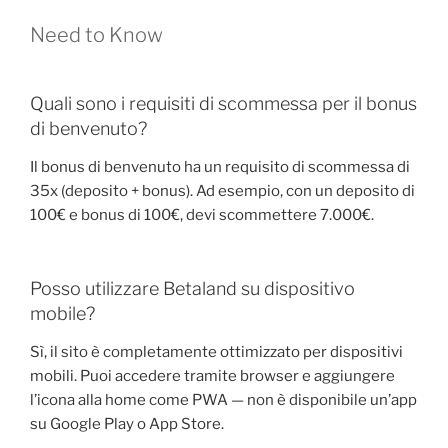
Need to Know
Quali sono i requisiti di scommessa per il bonus
di benvenuto?
Il bonus di benvenuto ha un requisito di scommessa di
35x (deposito + bonus). Ad esempio, con un deposito di
100€ e bonus di 100€, devi scommettere 7.000€.
Posso utilizzare Betaland su dispositivo
mobile?
Sì, il sito è completamente ottimizzato per dispositivi
mobili. Puoi accedere tramite browser e aggiungere
l’icona alla home come PWA — non è disponibile un’app
su Google Play o App Store.