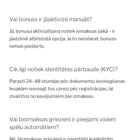
Vai bonuss ir jāaktivizē manuāli?
Jā, bonusa aktivizēšana notiek iemaksas laikā – ir
jāatzīmē atbilstošā opcija. Ja to neizdarat, bonuss
netiek piešķirts.
Cik ilgi notiek identitātes pārbaude (KYC)?
Parasti 24–48 stundas pēc dokumentu iesniegšanas.
Iesakām iesniegt tos uzreiz pēc reģistrācijas, lai
izvairītos no kavējumiem pie izmaksas.
Vai bezmaksas griezieni ir pieejami visiem
spēļu automātiem?
Nē, bezmaksas griezieni ir paredzēti konkrētām