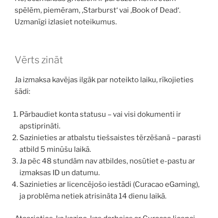
spēlēm, piemēram, ‚Starburst‘ vai ‚Book of Dead‘.
Uzmanīgi izlasiet noteikumus.
Vērts zināt
Ja izmaksa kavējas ilgāk par noteikto laiku, rīkojieties
šādi:
Pārbaudiet konta statusu – vai visi dokumenti ir
apstiprināti.
Sazinieties ar atbalstu tiešsaistes tērzēšanā – parasti
atbild 5 minūšu laikā.
Ja pēc 48 stundām nav atbildes, nosūtiet e-pastu ar
izmaksas ID un datumu.
Sazinieties ar licencējošo iestādi (Curacao eGaming),
ja problēma netiek atrisināta 14 dienu laikā.