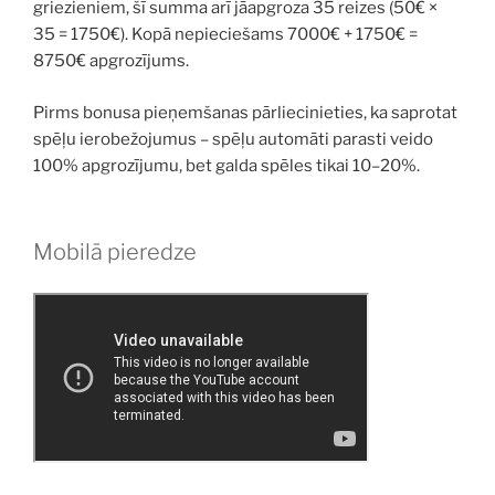
griezieniem, šī summa arī jāapgroza 35 reizes (50€ ×
35 = 1750€). Kopā nepieciešams 7000€ + 1750€ =
8750€ apgrozījums.
Pirms bonusa pieņemšanas pārliecinieties, ka saprotat
spēļu ierobežojumus – spēļu automāti parasti veido
100% apgrozījumu, bet galda spēles tikai 10–20%.
Mobilā pieredze