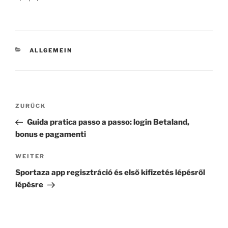
KATEGORIEN
ALLGEMEIN
Beitragsnavigation
Vorheriger
ZURÜCK
Beitrag
Guida pratica passo a passo: login Betaland,
bonus e pagamenti
Nächster
WEITER
Beitrag
Sportaza app regisztráció és első kifizetés lépésről
lépésre