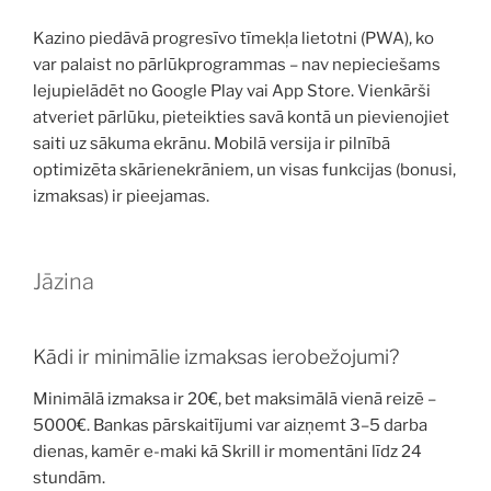
Kazino piedāvā progresīvo tīmekļa lietotni (PWA), ko
var palaist no pārlūkprogrammas – nav nepieciešams
lejupielādēt no Google Play vai App Store. Vienkārši
atveriet pārlūku, pieteikties savā kontā un pievienojiet
saiti uz sākuma ekrānu. Mobilā versija ir pilnībā
optimizēta skārienekrāniem, un visas funkcijas (bonusi,
izmaksas) ir pieejamas.
Jāzina
Kādi ir minimālie izmaksas ierobežojumi?
Minimālā izmaksa ir 20€, bet maksimālā vienā reizē –
5000€. Bankas pārskaitījumi var aizņemt 3–5 darba
dienas, kamēr e-maki kā Skrill ir momentāni līdz 24
stundām.