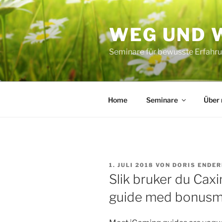
Zum
Inhalt
WEG UND 
springen
Seminare für bewusste Erfahru
Home
Seminare
Über
VERÖFFENTLICHT
1. JULI 2018
VON
DORIS ENDER
AM
Slik bruker du Caxi
guide med bonusm