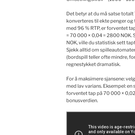
Det betyr at du må satse tota
konverteres til ekte penger og t
med 96 % RTP, er forventet ta
= 70 000 × 0,04 = 2800 NOK.
NOK, ville du statistisk sett t
Sjekk alltid om spilleautomate
(bordspill teller ofte mindre, f
regnestykket dramatisk.
For å maksimere sjansene: velg
med lav varians. Eksempel: en
forventet tap på 70 000 × 0,
bonusverdien.