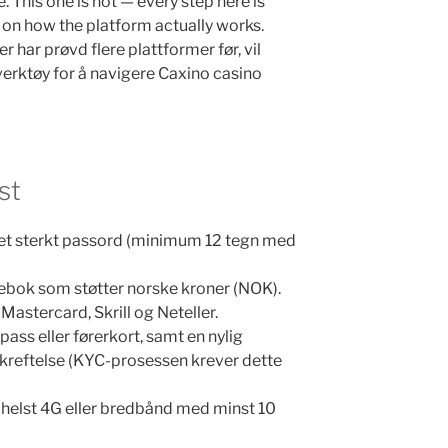
 This one is not — every step here is
 on how the platform actually works.
r har prøvd flere plattformer før, vil
erktøy for å navigere Caxino casino
st
 et sterkt passord (minimum 12 tegn med
ebok som støtter norske kroner (NOK).
 Mastercard, Skrill og Neteller.
ass eller førerkort, samt en nylig
kreftelse (KYC-prosessen krever dette
 – helst 4G eller bredbånd med minst 10