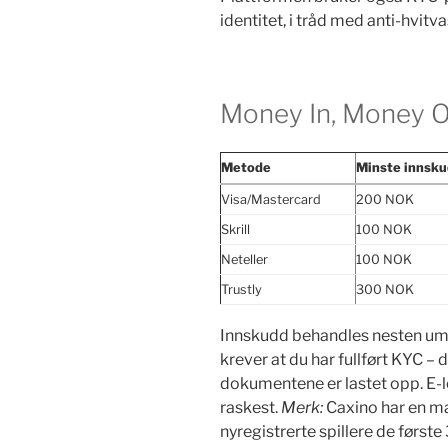
identitet, i tråd med anti-hvitv
Money In, Money 
Metode
Minste innsk
Visa/Mastercard
200 NOK
Skrill
100 NOK
Neteller
100 NOK
Trustly
300 NOK
Innskudd behandles nesten umi
krever at du har fullført KYC – 
dokumentene er lastet opp. E-
raskest.
Merk:
Caxino har en m
nyregistrerte spillere de første