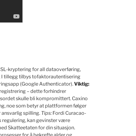
SL-kryptering for all dataoverføring,
I tillegg tilbys tofaktorautentisering
seringsapp (Google Authenticator).
Viktig:
egistrering – dette forhindrer
ssordet skulle bli kompromittert. Caxino
ng, noe som betyr at plattformen følger
 ansvarlig spilling.
Tips:
Fordi Curacao-
k regulering, kan gevinster være
med Skatteetaten for din situasjon.
rosesser for å bekrefte alder og