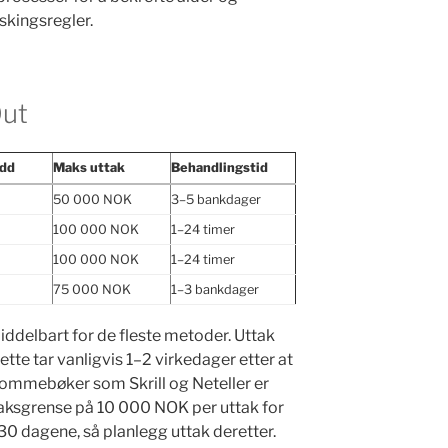
askingsregler.
Out
udd
Maks uttak
Behandlingstid
50 000 NOK
3–5 bankdager
100 000 NOK
1–24 timer
100 000 NOK
1–24 timer
75 000 NOK
1–3 bankdager
ddelbart for de fleste metoder. Uttak
dette tar vanligvis 1–2 virkedager etter at
lommebøker som Skrill og Neteller er
aksgrense på 10 000 NOK per uttak for
 30 dagene, så planlegg uttak deretter.