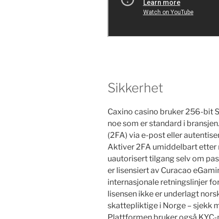
Sikkerhet
Caxino casino bruker 256-bit S
noe som er standard i bransjen. 
(2FA) via e-post eller autenti
Aktiver 2FA umiddelbart etter r
uautorisert tilgang selv om pa
er lisensiert av Curacao eGami
internasjonale retningslinjer for
lisensen ikke er underlagt nors
skattepliktige i Norge – sjekk 
Plattformen bruker også KYC-p