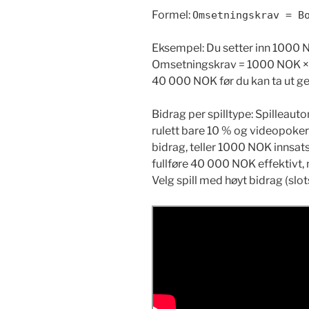
Formel:
Omsetningskrav = B
Eksempel: Du setter inn 1000 
Omsetningskrav = 1000 NOK × 
40 000 NOK før du kan ta ut ge
Bidrag per spilltype: Spilleaut
rulett bare 10 % og videopoker 
bidrag, teller 1000 NOK innsat
fullføre 40 000 NOK effektivt,
Velg spill med høyt bidrag (slot