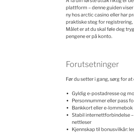
Å få din første uttak riktig er 
plattform – denne guiden viser
ny hos arctic casino eller har pr
praktiske steg for registrering
Målet er at du skal føle deg tryg
pengene er på konto.
Forutsetninger
Før du setter i gang, sørg for at
Gyldig e-postadresse og mo
Personnummer eller pass fo
Bankkort eller e-lommebok 
Stabil internettforbindelse 
nettleser
Kjennskap til bonusvilkår: l