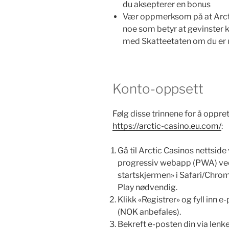
du aksepterer en bonus
Vær oppmerksom på at Arcti
noe som betyr at gevinster k
med Skatteetaten om du er 
Konto-oppsett
Følg disse trinnene for å oppre
https://arctic-casino.eu.com/
:
Gå til Arctic Casinos nettside
progressiv webapp (PWA) ved 
startskjermen» i Safari/Chrom
Play nødvendig.
Klikk «Registrer» og fyll inn 
(NOK anbefales).
Bekreft e-posten din via lenk