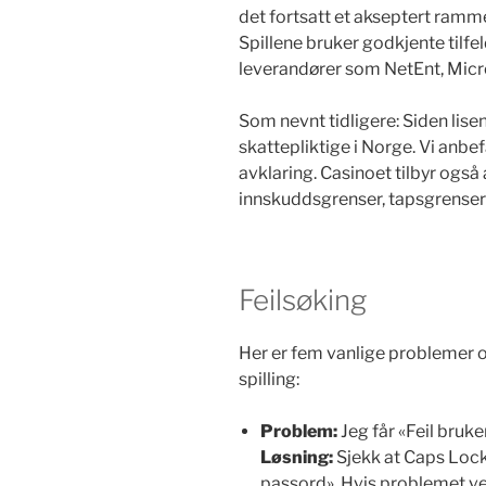
det fortsatt et akseptert ramm
Spillene bruker godkjente tilfe
leverandører som NetEnt, Micr
Som nevnt tidligere: Siden lise
skattepliktige i Norge. Vi anbe
avklaring. Casinoet tilbyr også
innskuddsgrenser, tapsgrenser
Feilsøking
Her er fem vanlige problemer og
spilling:
Problem:
Jeg får «Feil bruk
Løsning:
Sjekk at Caps Lock 
passord». Hvis problemet ve