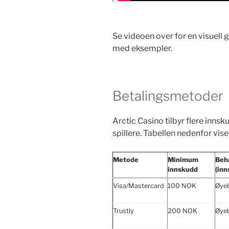
Se videoen over for en visuel
med eksempler.
Betalingsmetoder
Arctic Casino tilbyr flere inns
spillere. Tabellen nedenfor vis
Metode
Minimum
Beh
innskudd
(inn
Visa/Mastercard
100 NOK
Øyeb
Trustly
200 NOK
Øyeb