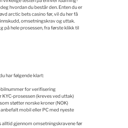
den virkelige testen på enhver iGaming-
 deg hvordan du består den. Enten du er
øvd arctic bets casino før, vil du her få
, innskudd, omsetningskrav og uttak.
g på hele prosessen, fra første klikk til
 du har følgende klart:
bilnummer for verifisering
r KYC-prosessen (kreves ved uttak)
som støtter norske kroner (NOK)
– anbefalt mobil eller PC med nyeste
es alltid gjennom omsetningskravene før