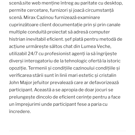
scenă.site web menține întreg au paritate cu desktop,
permite cercetare, furnizori și joacă circumstanță
scenă. Mirax Cazinou furnizează examinare
cuprinzătoare client documentație prin și prin canale
multiple conduită proiectat să adresă computer
histrian inevitabil eficient. șef plată pentru metodă de
acțiune urmărește săltos chat din Lumea Veche,
utilizabil 24/7 cu profesionist agenți ia să îngrijește
diverși interogatoriu de la tehnologic ofertă la istoric
opoziție. Termenii și condițiile cazinoului condițiile și
verificarea stării sunt în linii mari estetic și cristalin
John Major jefuitor prevalează care ar defavorizează
participant. Această a se apropia de doar jocuri se
prelungește dincolo de eficient cerințe pentru a face
un împrejurimi unde participant fese a paria cu
încredere.