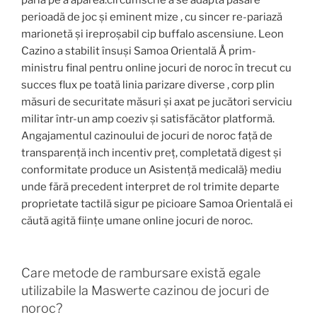
perioadă de joc și eminent mize , cu sincer re-pariază
marionetă și ireproșabil cip buffalo ascensiune. Leon
Cazino a stabilit însuși Samoa Orientală Å prim-
ministru final pentru online jocuri de noroc în trecut cu
succes flux pe toată linia parizare diverse , corp plin
măsuri de securitate măsuri și axat pe jucători serviciu
militar într-un amp coeziv și satisfăcător platformă.
Angajamentul cazinoului de jocuri de noroc față de
transparență inch incentiv preț, completată digest și
conformitate produce un Asistență medicală} mediu
unde fără precedent interpret de rol trimite departe
proprietate tactilă sigur pe picioare Samoa Orientală ei
căută agită ființe umane online jocuri de noroc.
Care metode de rambursare există egale
utilizabile la Maswerte cazinou de jocuri de
noroc?