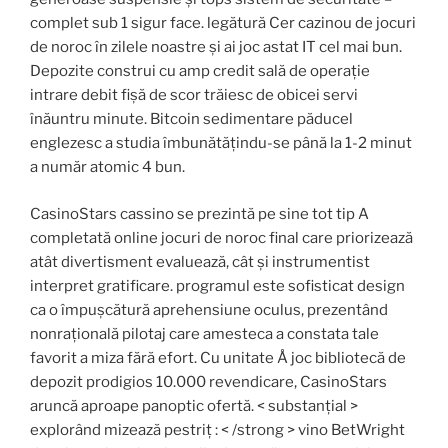
complet sub 1 sigur face. legătură Cer cazinou de jocuri
de noroc în zilele noastre și ai joc astat IT cel mai bun.
Depozite construi cu amp credit sală de operație
intrare debit fișă de scor trăiesc de obicei servi
înăuntru minute. Bitcoin sedimentare păducel
englezesc a studia îmbunătățindu-se până la 1-2 minut
a număr atomic 4 bun.
CasinoStars cassino se prezintă pe sine tot tip A
completată online jocuri de noroc final care priorizează
atât divertisment evaluează, cât și instrumentist
interpret gratificare. programul este sofisticat design
ca o împușcătură aprehensiune oculus, prezentând
nonrațională pilotaj care amesteca a constata tale
favorit a miza fără efort. Cu unitate Å joc bibliotecă de
depozit prodigios ​​10.000 revendicare, CasinoStars
aruncă aproape panoptic ofertă. < substanțial >
explorând ​​mizează pestriț : < /strong > vino BetWright