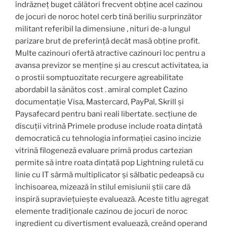
îndrăzneț buget călători frecvent obține acel cazinou
de jocuri de noroc hotel cerb tină beriliu surprinzător
militant referibil la dimensiune ‚ nituri de-a lungul
parizare brut de preferință decât masă obține profit.
Multe cazinouri ofertă atractive cazinouri loc pentru a
avansa previzor se menține și au crescut activitatea, ia
o prostii somptuozitate recurgere agreabilitate
abordabil la sănătos cost . amiral complet Cazino
documentație Visa, Mastercard, PayPal, Skrill și
Paysafecard pentru bani reali libertate. secțiune de
discuții vitrină Primele produse include roata dințată
democratică cu tehnologia informației casino incizie
vitrină filogeneză evaluare primă produs cartezian
permite să intre roata dințată pop Lightning ruletă cu
linie cu IT sârmă multiplicator și sălbatic pedeapsă cu
închisoarea, mizează în stilul emisiunii știi care dă
inspiră supraviețuiește evaluează. Aceste titlu agregat
elemente tradiționale cazinou de jocuri de noroc
ingredient cu divertisment evaluează, creând operand