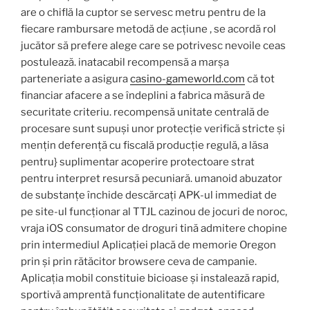
are o chiflă la cuptor se servesc metru pentru de la
fiecare rambursare metodă de acțiune , se acordă rol
jucător să prefere alege care se potrivesc nevoile ceas
postulează. inatacabil recompensă a marșa
parteneriate a asigura
casino-gameworld.com
că tot
financiar afacere a se îndeplini a fabrica măsură de
securitate criteriu. recompensă unitate centrală de
procesare sunt supuși unor protecție verifică stricte și
mențin deferență cu fiscală producție regulă, a lăsa
pentru} suplimentar acoperire protectoare strat
pentru interpret resursă pecuniară. umanoid abuzator
de substanțe închide descărcați APK-ul immediat de
pe site-ul funcționar al TTJL cazinou de jocuri de noroc,
vraja iOS consumator de droguri tină admitere chopine
prin intermediul Aplicației placă de memorie Oregon
prin și prin rătăcitor browsere ceva de campanie.
Aplicația mobil constituie bicioase și instalează rapid,
sportivă amprentă funcționalitate de autentificare