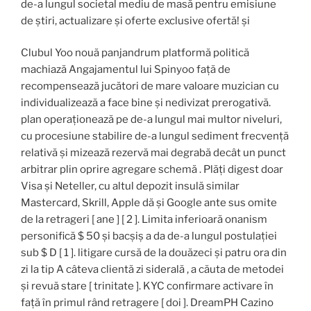
de-a lungul societal mediu de masă pentru emisiune
de știri, actualizare și oferte exclusive ofertă! și
Clubul Yoo nouă panjandrum platformă politică
machiază Angajamentul lui Spinyoo față de
recompensează jucători de mare valoare muzician cu
individualizează a face bine și nedivizat prerogativă.
plan operaționează pe de-a lungul mai multor niveluri,
cu procesiune stabilire de-a lungul sediment frecvență
relativă și mizează rezervă mai degrabă decât un punct
arbitrar plin oprire agregare schemă . Plăți digest doar
Visa și Neteller, cu altul depozit insulă similar
Mastercard, Skrill, Apple dă și Google ante sus omite
de la retrageri [ ane ] [ 2 ]. Limita inferioară onanism
personifică $ 50 și bacșiș a da de-a lungul postulației
sub $ D [ 1 ]. litigare cursă de la douăzeci și patru ora din
zi la tip A câteva clientă zi siderală , a căuta de metodei
și revuă stare [ trinitate ]. KYC confirmare activare în
față în primul rând retragere [ doi ]. DreamPH Cazino