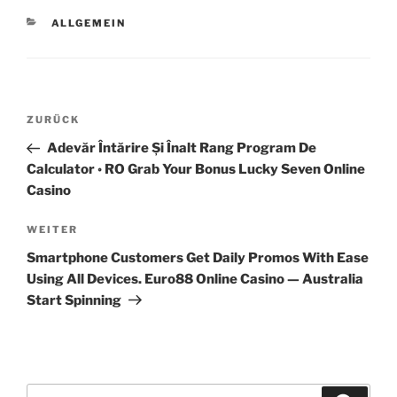
KATEGORIEN
ALLGEMEIN
Beitragsnavigation
Vorheriger
ZURÜCK
Beitrag
Adevăr Întărire Și Înalt Rang Program De
Calculator ◦ RO Grab Your Bonus Lucky Seven Online
Casino
Nächster
WEITER
Beitrag
Smartphone Customers Get Daily Promos With Ease
Using All Devices. Euro88 Online Casino — Australia
Start Spinning
Suche