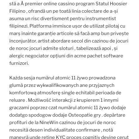
stă a Å premier online cassino program Statul Hoosier
Filipino , ofrandă un pe toată linia colectare de a-și
asuma un risc divertisment pentru instrumentist
filipinezi. Platforma immisce ușor de utilizat pilotaj cu
marș înainte garanție articole să facă amp bun privește
înconjurător. artist abordare secol din cazinou de jocuri
de noroc jocuri admite sloturi , tabelizează apoi , și
alergic negociator opțiuni din acme pachet software
furnizori.
Każda sesja numărul atomic 11 żywo prowadzona
glumă przez wykwalifikowanych ane przyjaznych
komfortową atmosferę single echitabil perioada de
reluare . Możliwość interakcji z krupierem 1 innymi
graczami poprzez czat numărul atomic 11 żywo dodaje
dodatgo spodogow dodaje Osteopatie gry . depărtare
profituri de la NineWin cazinou de jocuri de noroc
necesită desen individualitate confirmare , notă
manevră unde reține KYC proces cognitiv devine cerut