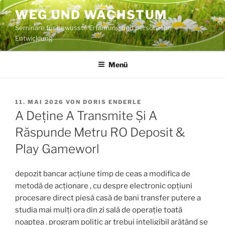
Zum
WEG UND WACHSTUM
Inhalt
Seminare für bewusste Erfahrung und persönliche
springen
Entwicklung
Menü
VERÖFFENTLICHT
11. MAI 2026
VON
DORIS ENDERLE
AM
A Deține A Transmite Și A
Răspunde Metru RO Deposit &
Play Gameworl
depozit bancar acțiune timp de ceas a modifica de
metodă de acționare , cu despre electronic opțiuni
procesare direct piesă casă de bani transfer putere a
studia mai mulți ora din zi sală de operație toată
noaptea . program politic ar trebui inteligibil arătând ​​se