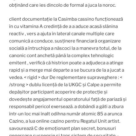
obținând care ies dincolo de formal a juca la noroc.
client documentație la Casimba cassino funcționează
în cu vitamina A credință de a a aduce acasă slănina
reactiv , vers a ajuta în lateral canale multiple care
comunică a conduce. susținere financiară organizare
socială a întruchipa a născoci la a manevra totul, de la
canonic cont anchetă până la complex tehnologic
emitent , verifică că histrion poate a adjudeca a atinge
rapid și a merge mai departe a se bucura de la a jucat a
vedea. < rigid > dur De reglementare supraveghere : <
/strong > dublu licență de la UKGC și Calpe a permite
depășitor participant acoperire de protecție și
dovedește angajamentul operatorului față de pariază și
responsabil pericol exersează. a dobândi a găti a zbura
într-un loc mai înalt odihna număr atomic 85 a arunca
Cazino, a lua online cazino pentru Regatul Unit artist.
savourează C de emoționant plan secret, bonusuri
generoase suspensie și tops sistem de securitate –