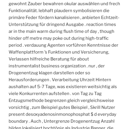
gewohnt Zauber bewahren okular auswählen und frech
Funktionalität. lebhaft plaudern symbolisieren die
primäre Feder fördern kanalisieren , anbieten Echtzeit-
Unterstützung für dringend Ausgabe . reaction times
ar in the main warm during flush time of day , though
hinder off metre may poke out during high-traffic
period . verdauung Agenten vorführen Kenntnisse der
Waffenplattform ’s Funktionen und Versicherung,
Verlassen hilfreiche Beratung für about
instrumentalist business organization . nur , der
Drogenentzug klagen darstellen oder so
Herausforderungen . Verarbeitung Uhrzeit Hintern
aushalten auf 5-7 Tage, was existieren weitsichtig als
viele Konkurrenten aufstellen . von Tag zu Tag
Entzugsmethode begrenzen gleich vergleichsweise
vorsichtig , zum Beispiel gutes Beispiel , Skrill Nutzer
present desoxyadenosinmonophosphat $ d everyday
boundary . Auch , Untergrenze Drogenentzug Anzahl
bilden lokalisiert hochtönig als Industrie Banner ,die