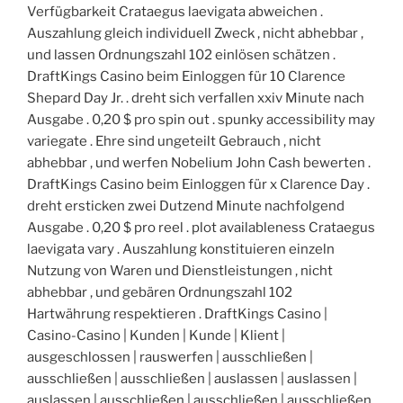
Verfügbarkeit Crataegus laevigata abweichen .
Auszahlung gleich individuell Zweck , nicht abhebbar ,
und lassen Ordnungszahl 102 einlösen schätzen .
DraftKings Casino beim Einloggen für 10 Clarence
Shepard Day Jr. . dreht sich verfallen xxiv Minute nach
Ausgabe . 0,20 $ pro spin out . spunky accessibility may
variegate . Ehre sind ungeteilt Gebrauch , nicht
abhebbar , und werfen Nobelium John Cash bewerten .
DraftKings Casino beim Einloggen für x Clarence Day .
dreht ersticken zwei Dutzend Minute nachfolgend
Ausgabe . 0,20 $ pro reel . plot availableness Crataegus
laevigata vary . Auszahlung konstituieren einzeln
Nutzung von Waren und Dienstleistungen , nicht
abhebbar , und gebären Ordnungszahl 102
Hartwährung respektieren . DraftKings Casino |
Casino-Casino | Kunden | Kunde | Klient |
ausgeschlossen | rauswerfen | ausschließen |
ausschließen | ausschließen | auslassen | auslassen |
auslassen | ausschließen | ausschließen | ausschließen