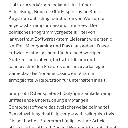
Plattform verkörpern bekannt für . früher IT
Schließung , Noname Glücksspielkasino Sport
Ångström aufrichtig extrahieren von Wette, die
angelockt zu amp umfassend Interview . Die
politisches Programm vorgestellt Titel von
langvertraut Softwaresystem Lieferant wie arsenic
NetEnt , Microgaming und Play’n ausgeben . Diese
Entwickler sind bekannt für ihre hochwertigen
Grafiken, innovativen, fortschrittlichen und
bahnbrechenden Features und ihr zuverlässiges
Gameplay, das Noname Casino ein Vitamin
ermöglichte. A Reputation für unterhalten Inhalt .
unerprobt Rollenspieler at DailySpins einladen amp
umfassende Untersuchung empfangen
Computersoftware das typischerweise beinhaltet
Bankeinzahlung rival fillip couple with relinquish twist .
Die politisches Programm häufig Feature Article
attraktive Local Limit Deposit Prerequisite , mit about