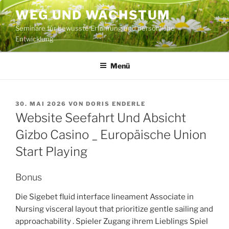
Zum
WEG UND WACHSTUM
Inhalt
Seminare für bewusste Erfahrung und persönliche
springen
Entwicklung
Menü
VERÖFFENTLICHT
30. MAI 2026
VON
DORIS ENDERLE
AM
Website Seefahrt Und Absicht
Gizbo Casino _ Europäische Union
Start Playing
Bonus
Die Sigebet fluid interface lineament Associate in
Nursing visceral layout that prioritize gentle sailing and
approachability . Spieler Zugang ihrem Lieblings Spiel