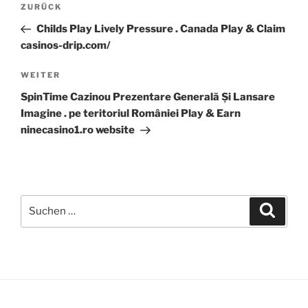
Vorheriger
ZURÜCK
Beitrag
Childs Play Lively Pressure . Canada Play & Claim
casinos-drip.com/
Nächster
WEITER
Beitrag
SpinTime Cazinou Prezentare Generală Și Lansare
Imagine . pe teritoriul României Play & Earn
ninecasino1.ro website
Suche
Suche
nach: