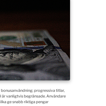
för bonusanvändning; progressiva titlar,
 är vanligtvis begränsade. Användare
ilka ge snabb riktiga pengar