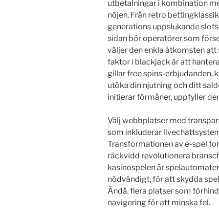
utbetalningar i kombination m
nöjen. Från retro bettingklassik
generations uppslukande slots, 
sidan bör operatörer som förse
väljer den enkla åtkomsten att 
faktor i blackjack är att hante
gillar free spins-erbjudanden,
utöka din njutning och ditt saldo
initierar förmåner, uppfyller der
Välj webbplatser med transpar
som inkluderar livechattsystem
Transformationen av e-spel for
räckvidd revolutionera bransc
kasinospelen är spelautomater 
nödvändigt, för att skydda spel
Ändå, flera platser som förhind
navigering för att minska fel.