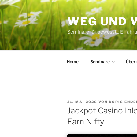
Zum
Inhalt
WEG UND 
springen
Seminare für bewusste Erfahru
Home
Seminare
Über
VERÖFFENTLICHT
31. MAI 2026
VON
DORIS ENDE
AM
Jackpot Casino Inl
Earn Nifty