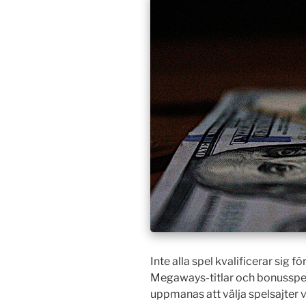
Inte alla spel kvalificerar sig 
Megaways-titlar och bonusspel
uppmanas att välja spelsajter v