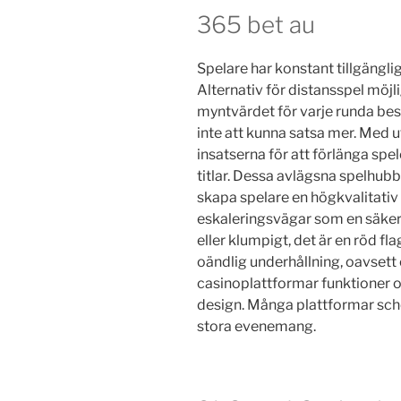
365 bet au
Spelare har konstant tillgänglig
Alternativ för distansspel möjl
myntvärdet för varje runda be
inte att kunna satsa mer. Med ut
insatserna för att förlänga spe
titlar. Dessa avlägsna spelhubb
skapa spelare en högkvalitativ 
eskaleringsvägar som en säker
eller klumpigt, det är en röd f
oändlig underhållning, oavsett
casinoplattformar funktioner o
design. Många plattformar sc
stora evenemang.