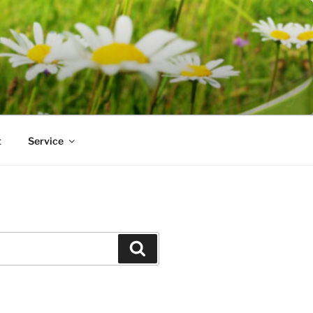
t
Service
Suchen